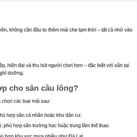
n, không cần đầu tư thêm mái che tạm thời – tất cả nhờ vào
, hiện đại và thu hút người chơi hơn – đặc biệt với sân tại
nghỉ dưỡng.
ợp cho sân cầu lông?
a chọn các loại mái sau:
phù hợp sân cá nhân hoặc khu dân cư.
i, phù hợp sân trường học hoặc trung tâm thể thao.
ù hợp khu vực mưa nhiều như Đà Lạt.