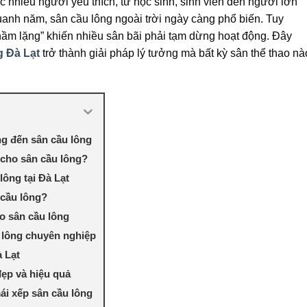
 nhiều người yêu thích, từ học sinh, sinh viên đến người lớn
quanh năm, sân cầu lông ngoài trời ngày càng phổ biến. Tuy
ù thầm lặng” khiến nhiều sân bãi phải tạm dừng hoạt động. Đây
g Đà Lạt
trở thành giải pháp lý tưởng mà bất kỳ sân thể thao nà
ng đến sân cầu lông
p cho sân cầu lông?
lông tại Đà Lạt
 cầu lông?
ho sân cầu lông
u lông chuyên nghiệp
à Lạt
ẹp và hiệu quả
ái xếp sân cầu lông