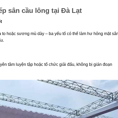
xếp sân cầu lông tại Đà Lạt
t
a to hoặc sương mù dày – ba yếu tố có thể làm hư hỏng mặt sân
ấu.
ên tâm luyện tập hoặc tổ chức giải đấu, không bị gián đoạn