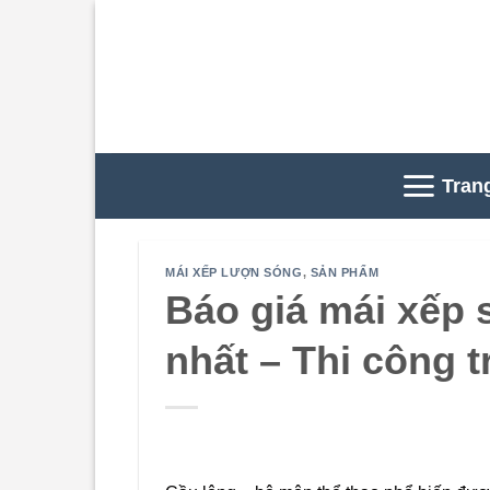
Skip
to
content
Tran
MÁI XẾP LƯỢN SÓNG
,
SẢN PHẨM
Báo giá mái xếp 
nhất – Thi công t