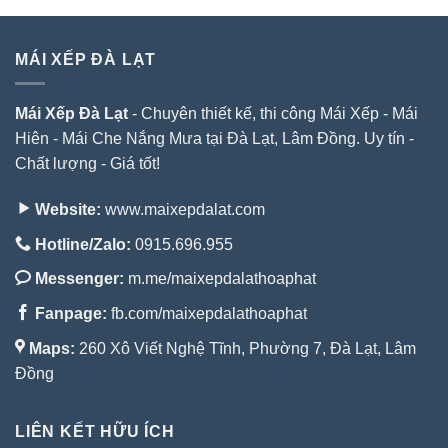
MÁI XẾP ĐÀ LẠT
Mái Xếp Đà Lạt
- Chuyên thiết kế, thi công Mái Xếp - Mái
Hiên - Mái Che Nắng Mưa tại Đà Lạt, Lâm Đồng. Uy tín -
Chất lượng - Giá tốt!
Website:
www.maixepdalat.com
Hotline/Zalo:
0915.696.955
Messenger:
m.me/maixepdalathoaphat
Fanpage:
fb.com/maixepdalathoaphat
Maps:
260 Xô Viết Nghệ Tĩnh, Phường 7, Đà Lạt, Lâm
Đồng
LIÊN KẾT HỮU ÍCH