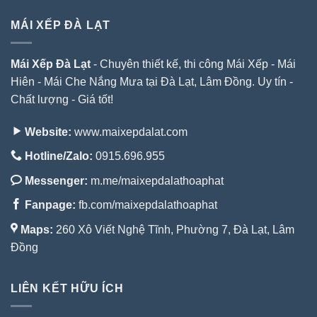
MÁI XẾP ĐÀ LẠT
Mái Xếp Đà Lạt
- Chuyên thiết kế, thi công Mái Xếp - Mái
Hiên - Mái Che Nắng Mưa tại Đà Lạt, Lâm Đồng. Uy tín -
Chất lượng - Giá tốt!
Website:
www.maixepdalat.com
Hotline/Zalo:
0915.696.955
Messenger:
m.me/maixepdalathoaphat
Fanpage:
fb.com/maixepdalathoaphat
Maps:
260 Xô Viết Nghệ Tĩnh, Phường 7, Đà Lạt, Lâm
Đồng
LIÊN KẾT HỮU ÍCH