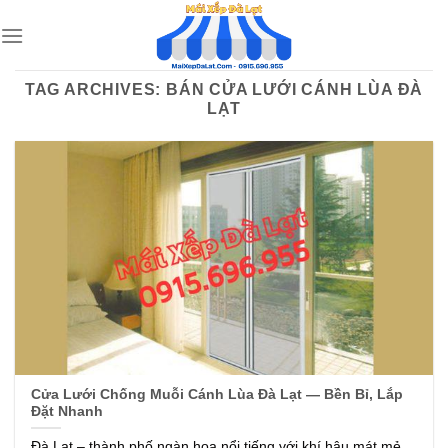
Skip
to
content
TAG ARCHIVES:
BÁN CỬA LƯỚI CÁNH LÙA ĐÀ
LẠT
Cửa Lưới Chống Muỗi Cánh Lùa Đà Lạt — Bền Bỉ, Lắp
Đặt Nhanh
Đà Lạt – thành phố ngàn hoa nổi tiếng với khí hậu mát mẻ,