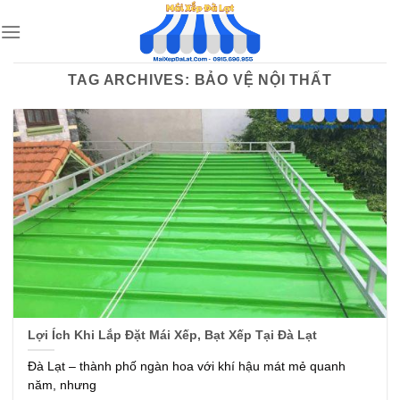
Skip
to
content
TAG ARCHIVES:
BẢO VỆ NỘI THẤT
Lợi Ích Khi Lắp Đặt Mái Xếp, Bạt Xếp Tại Đà Lạt
Đà Lạt – thành phố ngàn hoa với khí hậu mát mẻ quanh
năm, nhưng