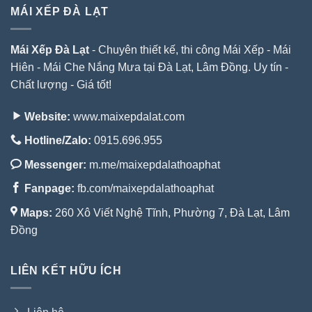
MÁI XẾP ĐÀ LẠT
Mái Xếp Đà Lạt
- Chuyên thiết kế, thi công Mái Xếp - Mái
Hiên - Mái Che Nắng Mưa tại Đà Lạt, Lâm Đồng. Uy tín -
Chất lượng - Giá tốt!
Website:
www.maixepdalat.com
Hotline/Zalo:
0915.696.955
Messenger:
m.me/maixepdalathoaphat
Fanpage:
fb.com/maixepdalathoaphat
Maps:
260 Xô Viết Nghệ Tĩnh, Phường 7, Đà Lạt, Lâm
Đồng
LIÊN KẾT HỮU ÍCH