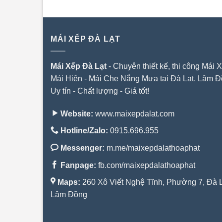
MÁI XẾP ĐÀ LẠT
Mái Xếp Đà Lạt
- Chuyên thiết kế, thi công Mái X
Mái Hiên - Mái Che Nắng Mưa tại Đà Lạt, Lâm Đ
Uy tín - Chất lượng - Giá tốt!
Website:
www.maixepdalat.com
Hotline/Zalo:
0915.696.955
Messenger:
m.me/maixepdalathoaphat
Fanpage:
fb.com/maixepdalathoaphat
Maps:
260 Xô Viết Nghệ Tĩnh, Phường 7, Đà L
Lâm Đồng