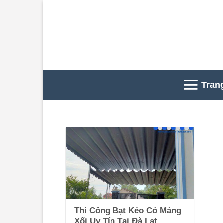
Skip
to
content
Tran
Thi Công Bạt Kéo Có Máng
Xối Uy Tín Tại Đà Lạt