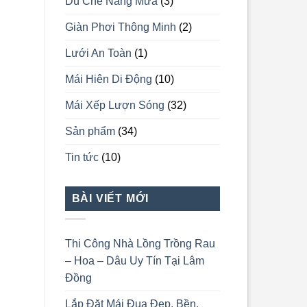
Dù Che Nắng Mưa
(3)
Giàn Phơi Thông Minh
(2)
Lưới An Toàn
(1)
Mái Hiên Di Động
(10)
Mái Xếp Lượn Sóng
(32)
Sản phẩm
(34)
Tin tức
(10)
BÀI VIẾT MỚI
Thi Công Nhà Lồng Trồng Rau
– Hoa – Dâu Uy Tín Tại Lâm
Đồng
Lắp Đặt Mái Đua Đẹp, Bền,