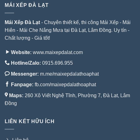
MÁI XẾP ĐÀ LẠT
Mái Xếp Đà Lạt
- Chuyên thiết kế, thi công Mái Xếp - Mái
Hiên - Mái Che Nắng Mưa tại Đà Lạt, Lâm Đồng. Uy tín -
Chất lượng - Giá tốt!
Website:
www.maixepdalat.com
Hotline/Zalo:
0915.696.955
Messenger:
m.me/maixepdalathoaphat
Fanpage:
fb.com/maixepdalathoaphat
Maps:
260 Xô Viết Nghệ Tĩnh, Phường 7, Đà Lạt, Lâm
Đồng
LIÊN KẾT HỮU ÍCH