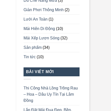
Dù Che Nắng Mưa
(3)
Giàn Phơi Thông Minh
(2)
Lưới An Toàn
(1)
Mái Hiên Di Động
(10)
Mái Xếp Lượn Sóng
(32)
Sản phẩm
(34)
Tin tức
(10)
BÀI VIẾT MỚI
Thi Công Nhà Lồng Trồng Rau
– Hoa – Dâu Uy Tín Tại Lâm
Đồng
Lắp Đặt Mái Đua Đẹp, Bền,