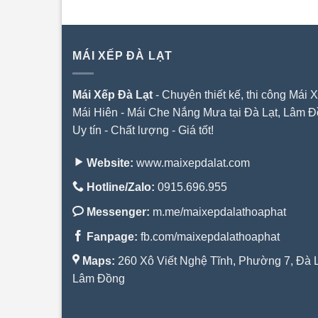
MÁI XẾP ĐÀ LẠT
Mái Xếp Đà Lạt
- Chuyên thiết kế, thi công Mái X
Mái Hiên - Mái Che Nắng Mưa tại Đà Lạt, Lâm Đ
Uy tín - Chất lượng - Giá tốt!
Website:
www.maixepdalat.com
Hotline/Zalo:
0915.696.955
Messenger:
m.me/maixepdalathoaphat
Fanpage:
fb.com/maixepdalathoaphat
Maps:
260 Xô Viết Nghệ Tĩnh, Phường 7, Đà L
Lâm Đồng