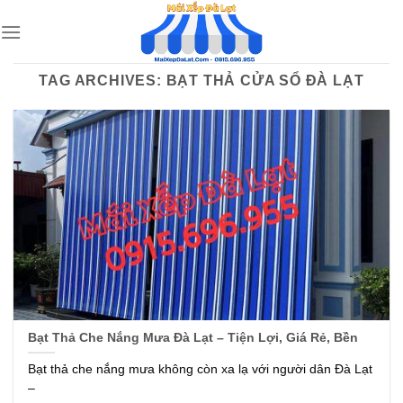
Skip
to
content
TAG ARCHIVES:
BẠT THẢ CỬA SỔ ĐÀ LẠT
Bạt Thả Che Nắng Mưa Đà Lạt – Tiện Lợi, Giá Rẻ, Bền
Bạt thả che nắng mưa không còn xa lạ với người dân Đà Lạt
–