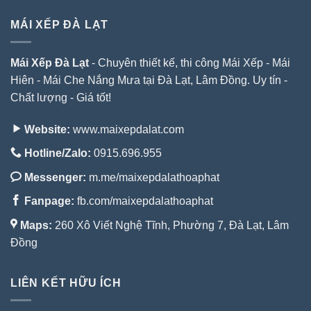
MÁI XẾP ĐÀ LẠT
Mái Xếp Đà Lạt
- Chuyên thiết kế, thi công Mái Xếp - Mái
Hiên - Mái Che Nắng Mưa tại Đà Lạt, Lâm Đồng. Uy tín -
Chất lượng - Giá tốt!
Website:
www.maixepdalat.com
Hotline/Zalo:
0915.696.955
Messenger:
m.me/maixepdalathoaphat
Fanpage:
fb.com/maixepdalathoaphat
Maps:
260 Xô Viết Nghệ Tĩnh, Phường 7, Đà Lạt, Lâm
Đồng
LIÊN KẾT HỮU ÍCH