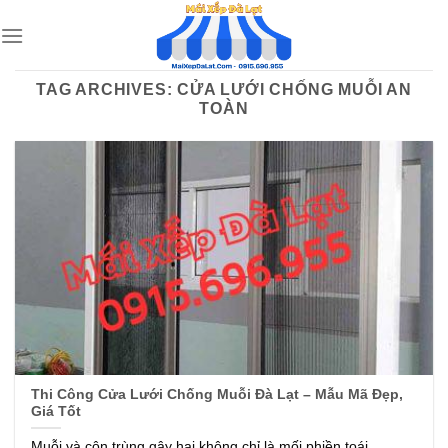
Skip
to
content
TAG ARCHIVES:
CỬA LƯỚI CHỐNG MUỖI AN
TOÀN
Thi Công Cửa Lưới Chống Muỗi Đà Lạt – Mẫu Mã Đẹp,
Giá Tốt
Muỗi và côn trùng gây hại không chỉ là mối phiền toái