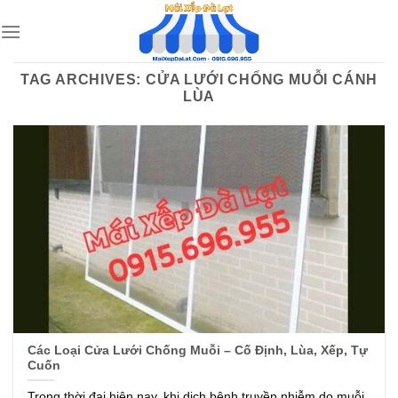
Skip
to
content
TAG ARCHIVES:
CỬA LƯỚI CHỐNG MUỖI CÁNH
LÙA
Các Loại Cửa Lưới Chống Muỗi – Cố Định, Lùa, Xếp, Tự
Cuốn
Trong thời đại hiện nay, khi dịch bệnh truyền nhiễm do muỗi