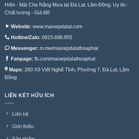
Hiên - Mái Che Nắng Mưa tại Đà Lạt, Lâm Đồng. Uy tín -
Chất lượng - Giá tốt!
Website:
www.maixepdalat.com
Hotline/Zalo:
0915.696.955
Messenger:
m.me/maixepdalathoaphat
Fanpage:
fb.com/maixepdalathoaphat
Maps:
260 Xô Viết Nghệ Tĩnh, Phường 7, Đà Lạt, Lâm
Đồng
LIÊN KẾT HỮU ÍCH
Liên hệ
Giới thiệu
Sản phẩm