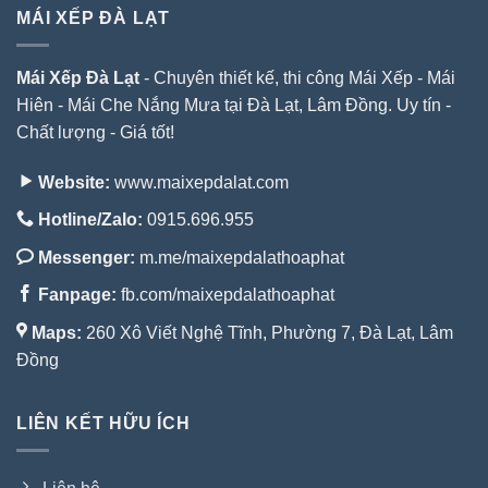
MÁI XẾP ĐÀ LẠT
Mái Xếp Đà Lạt
- Chuyên thiết kế, thi công Mái Xếp - Mái
Hiên - Mái Che Nắng Mưa tại Đà Lạt, Lâm Đồng. Uy tín -
Chất lượng - Giá tốt!
Website:
www.maixepdalat.com
Hotline/Zalo:
0915.696.955
Messenger:
m.me/maixepdalathoaphat
Fanpage:
fb.com/maixepdalathoaphat
Maps:
260 Xô Viết Nghệ Tĩnh, Phường 7, Đà Lạt, Lâm
Đồng
LIÊN KẾT HỮU ÍCH