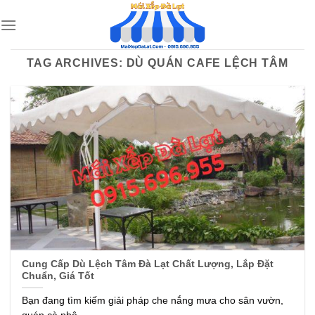
Skip
to
content
TAG ARCHIVES:
DÙ QUÁN CAFE LỆCH TÂM
Cung Cấp Dù Lệch Tâm Đà Lạt Chất Lượng, Lắp Đặt
Chuẩn, Giá Tốt
Bạn đang tìm kiếm giải pháp che nắng mưa cho sân vườn,