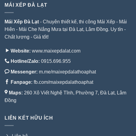
MÁI XẾP ĐÀ LẠT
Mái Xếp Đà Lạt
- Chuyên thiết kế, thi công Mái Xếp - Mái
Hiên - Mái Che Nắng Mưa tại Đà Lạt, Lâm Đồng. Uy tín -
Chất lượng - Giá tốt!
Website:
www.maixepdalat.com
Hotline/Zalo:
0915.696.955
Messenger:
m.me/maixepdalathoaphat
Fanpage:
fb.com/maixepdalathoaphat
Maps:
260 Xô Viết Nghệ Tĩnh, Phường 7, Đà Lạt, Lâm
Đồng
LIÊN KẾT HỮU ÍCH