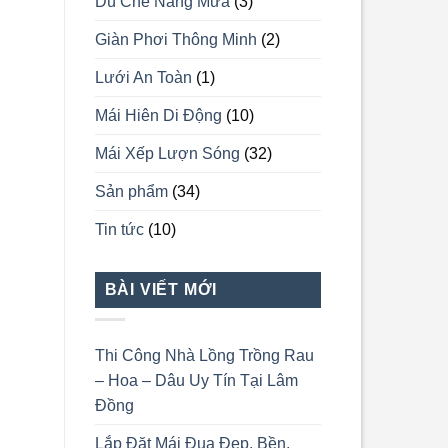
Dù Che Nắng Mưa
(3)
Giàn Phơi Thông Minh
(2)
Lưới An Toàn
(1)
Mái Hiên Di Động
(10)
Mái Xếp Lượn Sóng
(32)
Sản phẩm
(34)
Tin tức
(10)
BÀI VIẾT MỚI
Thi Công Nhà Lồng Trồng Rau
– Hoa – Dâu Uy Tín Tại Lâm
Đồng
Lắp Đặt Mái Đua Đẹp, Bền,