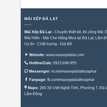
MÁI XẾP ĐÀ LẠT
Mái Xếp Đà Lạt
- Chuyên thiết kế, thi công Mái X
Mái Hiên - Mái Che Nắng Mưa tại Đà Lạt, Lâm Đ
Uy tín - Chất lượng - Giá tốt!
Website:
www.maixepdalat.com
Hotline/Zalo:
0915.696.955
Messenger:
m.me/maixepdalathoaphat
Fanpage:
fb.com/maixepdalathoaphat
Maps:
260 Xô Viết Nghệ Tĩnh, Phường 7, Đà L
Lâm Đồng