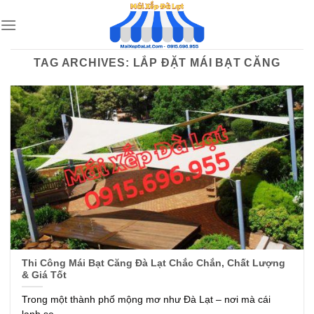
Skip
to
content
TAG ARCHIVES:
LẮP ĐẶT MÁI BẠT CĂNG
Thi Công Mái Bạt Căng Đà Lạt Chắc Chắn, Chất Lượng
& Giá Tốt
Trong một thành phố mộng mơ như Đà Lạt – nơi mà cái