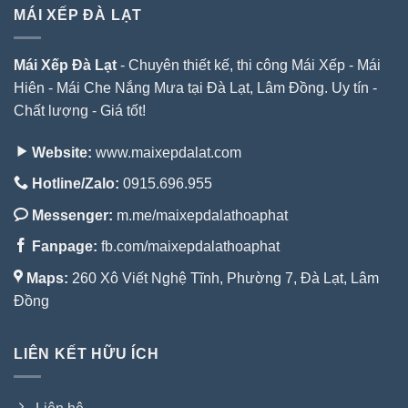
MÁI XẾP ĐÀ LẠT
Mái Xếp Đà Lạt
- Chuyên thiết kế, thi công Mái Xếp - Mái
Hiên - Mái Che Nắng Mưa tại Đà Lạt, Lâm Đồng. Uy tín -
Chất lượng - Giá tốt!
Website:
www.maixepdalat.com
Hotline/Zalo:
0915.696.955
Messenger:
m.me/maixepdalathoaphat
Fanpage:
fb.com/maixepdalathoaphat
Maps:
260 Xô Viết Nghệ Tĩnh, Phường 7, Đà Lạt, Lâm
Đồng
LIÊN KẾT HỮU ÍCH