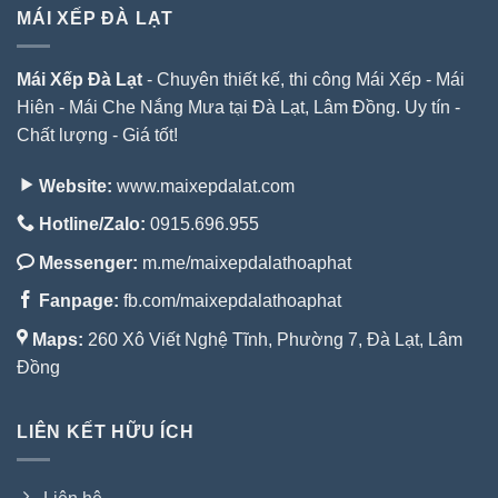
MÁI XẾP ĐÀ LẠT
Mái Xếp Đà Lạt
- Chuyên thiết kế, thi công Mái Xếp - Mái
Hiên - Mái Che Nắng Mưa tại Đà Lạt, Lâm Đồng. Uy tín -
Chất lượng - Giá tốt!
Website:
www.maixepdalat.com
Hotline/Zalo:
0915.696.955
Messenger:
m.me/maixepdalathoaphat
Fanpage:
fb.com/maixepdalathoaphat
Maps:
260 Xô Viết Nghệ Tĩnh, Phường 7, Đà Lạt, Lâm
Đồng
LIÊN KẾT HỮU ÍCH