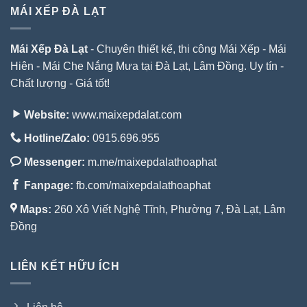
MÁI XẾP ĐÀ LẠT
Mái Xếp Đà Lạt
- Chuyên thiết kế, thi công Mái Xếp - Mái
Hiên - Mái Che Nắng Mưa tại Đà Lạt, Lâm Đồng. Uy tín -
Chất lượng - Giá tốt!
Website:
www.maixepdalat.com
Hotline/Zalo:
0915.696.955
Messenger:
m.me/maixepdalathoaphat
Fanpage:
fb.com/maixepdalathoaphat
Maps:
260 Xô Viết Nghệ Tĩnh, Phường 7, Đà Lạt, Lâm
Đồng
LIÊN KẾT HỮU ÍCH