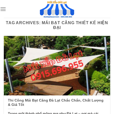
Skip
to
content
TAG ARCHIVES:
MÁI BẠT CĂNG THIẾT KẾ HIỆN
ĐẠI
Thi Công Mái Bạt Căng Đà Lạt Chắc Chắn, Chất Lượng
& Giá Tốt
Trong một thành phố mộng mơ như Đà Lạt – nơi mà cái