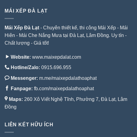
MÁI XẾP ĐÀ LẠT
Mái Xếp Đà Lạt
- Chuyên thiết kế, thi công Mái Xếp - Mái
Hiên - Mái Che Nắng Mưa tại Đà Lạt, Lâm Đồng. Uy tín -
Chất lượng - Giá tốt!
Website:
www.maixepdalat.com
Hotline/Zalo:
0915.696.955
Messenger:
m.me/maixepdalathoaphat
Fanpage:
fb.com/maixepdalathoaphat
Maps:
260 Xô Viết Nghệ Tĩnh, Phường 7, Đà Lạt, Lâm
Đồng
LIÊN KẾT HỮU ÍCH