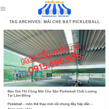
Skip
to
content
TAG ARCHIVES:
MÁI CHE BẠT PICKLEBALL
Báo Giá Thi Công Mái Che Sân Pickleball Chất Lượng
Tại Lâm Đồng
Pickleball – môn thể thao mới nổi nhưng đầy hấp dẫn –