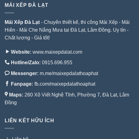
MÁI XẾP ĐÀ LẠT
Mái Xếp Đà Lạt
- Chuyên thiết kế, thi công Mái Xếp - Mái
Hiên - Mái Che Nắng Mưa tại Đà Lạt, Lâm Đồng. Uy tín -
Chất lượng - Giá tốt!
Website:
www.maixepdalat.com
Hotline/Zalo:
0915.696.955
Messenger:
m.me/maixepdalathoaphat
Fanpage:
fb.com/maixepdalathoaphat
Maps:
260 Xô Viết Nghệ Tĩnh, Phường 7, Đà Lạt, Lâm
Đồng
LIÊN KẾT HỮU ÍCH