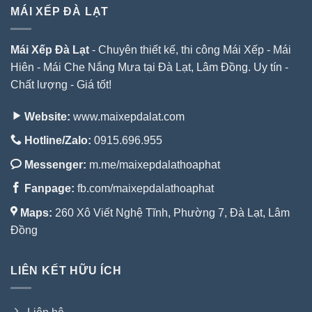
MÁI XẾP ĐÀ LẠT
Mái Xếp Đà Lạt
- Chuyên thiết kế, thi công Mái Xếp - Mái
Hiên - Mái Che Nắng Mưa tại Đà Lạt, Lâm Đồng. Uy tín -
Chất lượng - Giá tốt!
Website:
www.maixepdalat.com
Hotline/Zalo:
0915.696.955
Messenger:
m.me/maixepdalathoaphat
Fanpage:
fb.com/maixepdalathoaphat
Maps:
260 Xô Viết Nghệ Tĩnh, Phường 7, Đà Lạt, Lâm
Đồng
LIÊN KẾT HỮU ÍCH