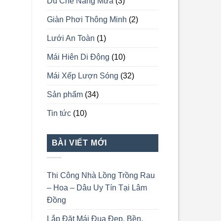
Dù Che Nắng Mưa
(3)
Giàn Phơi Thông Minh
(2)
Lưới An Toàn
(1)
Mái Hiên Di Động
(10)
Mái Xếp Lượn Sóng
(32)
Sản phẩm
(34)
Tin tức
(10)
BÀI VIẾT MỚI
Thi Công Nhà Lồng Trồng Rau
– Hoa – Dâu Uy Tín Tại Lâm
Đồng
Lắp Đặt Mái Đua Đẹp, Bền,