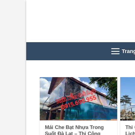
Skip
to
content
Tran
Mái Che Bạt Nhựa Trong
Thi
Suốt Đà Lạt – Thi Công
Lịc