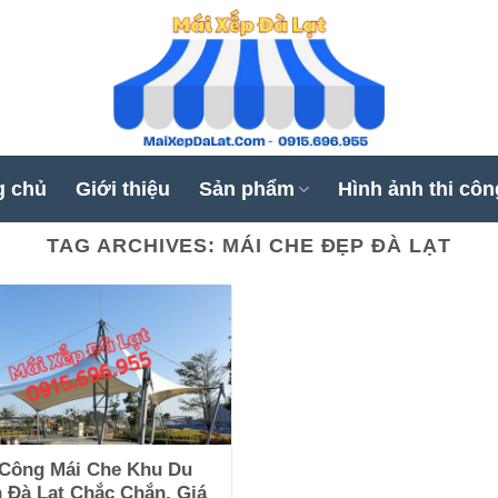
g chủ
Giới thiệu
Sản phẩm
Hình ảnh thi côn
TAG ARCHIVES:
MÁI CHE ĐẸP ĐÀ LẠT
 Công Mái Che Khu Du
h Đà Lạt Chắc Chắn, Giá