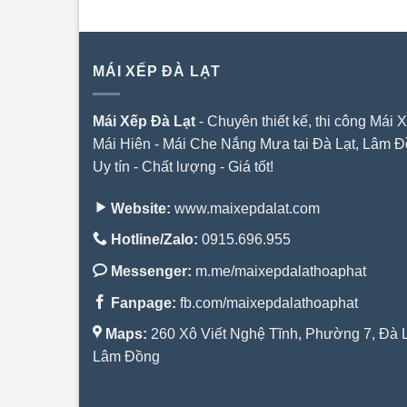
MÁI XẾP ĐÀ LẠT
Mái Xếp Đà Lạt
- Chuyên thiết kế, thi công Mái X
Mái Hiên - Mái Che Nắng Mưa tại Đà Lạt, Lâm Đ
Uy tín - Chất lượng - Giá tốt!
Website:
www.maixepdalat.com
Hotline/Zalo:
0915.696.955
Messenger:
m.me/maixepdalathoaphat
Fanpage:
fb.com/maixepdalathoaphat
Maps:
260 Xô Viết Nghệ Tĩnh, Phường 7, Đà L
Lâm Đồng