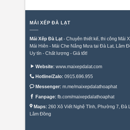
MÁI XẾP ĐÀ LẠT
Mái Xếp Đà Lạt
- Chuyên thiết kế, thi công Mái X
Mái Hiên - Mái Che Nắng Mưa tại Đà Lạt, Lâm Đ
Uy tín - Chất lượng - Giá tốt!
Website:
www.maixepdalat.com
Hotline/Zalo:
0915.696.955
Messenger:
m.me/maixepdalathoaphat
Fanpage:
fb.com/maixepdalathoaphat
Maps:
260 Xô Viết Nghệ Tĩnh, Phường 7, Đà L
Lâm Đồng