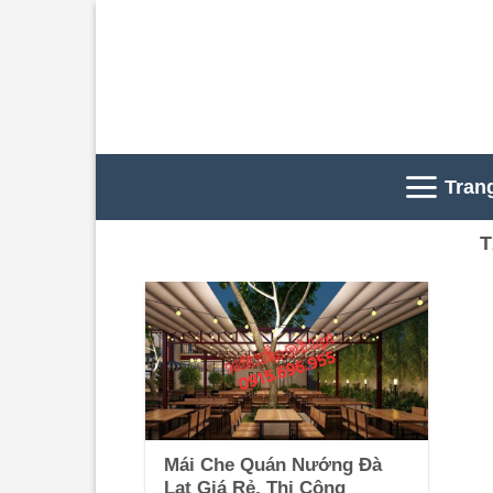
Skip
to
content
Tran
T
Mái Che Quán Nướng Đà
Lạt Giá Rẻ, Thi Công