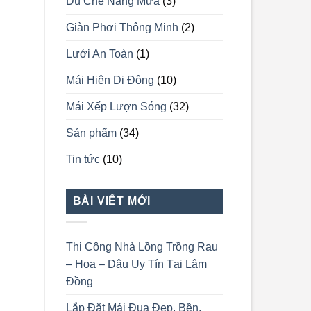
Dù Che Nắng Mưa
(3)
Giàn Phơi Thông Minh
(2)
Lưới An Toàn
(1)
Mái Hiên Di Động
(10)
Mái Xếp Lượn Sóng
(32)
Sản phẩm
(34)
Tin tức
(10)
BÀI VIẾT MỚI
Thi Công Nhà Lồng Trồng Rau
– Hoa – Dâu Uy Tín Tại Lâm
Đồng
Lắp Đặt Mái Đua Đẹp, Bền,