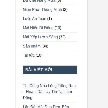
Dù Che Nắng Mưa
(3)
Giàn Phơi Thông Minh
(2)
Lưới An Toàn
(1)
Mái Hiên Di Động
(10)
Mái Xếp Lượn Sóng
(32)
Sản phẩm
(34)
Tin tức
(10)
BÀI VIẾT MỚI
Thi Công Nhà Lồng Trồng Rau
– Hoa – Dâu Uy Tín Tại Lâm
Đồng
Lắp Đặt Mái Đua Đẹp, Bền,