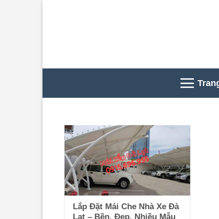
Skip
to
content
Tran
Lắp Đặt Mái Che Nhà Xe Đà
Lạt – Bền, Đẹp, Nhiều Mẫu