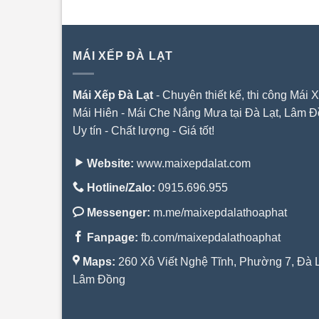
MÁI XẾP ĐÀ LẠT
Mái Xếp Đà Lạt
- Chuyên thiết kế, thi công Mái X
Mái Hiên - Mái Che Nắng Mưa tại Đà Lạt, Lâm Đ
Uy tín - Chất lượng - Giá tốt!
Website:
www.maixepdalat.com
Hotline/Zalo:
0915.696.955
Messenger:
m.me/maixepdalathoaphat
Fanpage:
fb.com/maixepdalathoaphat
Maps:
260 Xô Viết Nghệ Tĩnh, Phường 7, Đà L
Lâm Đồng