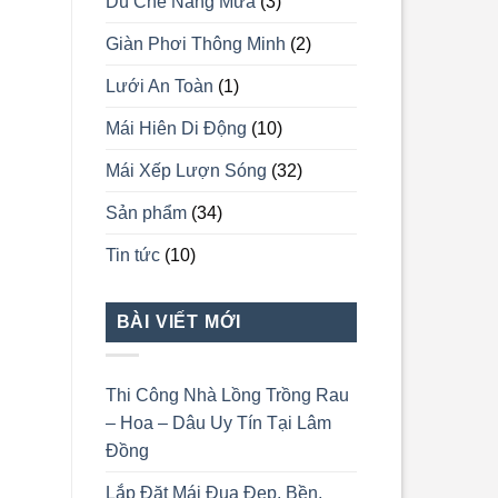
Dù Che Nắng Mưa
(3)
Giàn Phơi Thông Minh
(2)
Lưới An Toàn
(1)
Mái Hiên Di Động
(10)
Mái Xếp Lượn Sóng
(32)
Sản phẩm
(34)
Tin tức
(10)
BÀI VIẾT MỚI
Thi Công Nhà Lồng Trồng Rau
– Hoa – Dâu Uy Tín Tại Lâm
Đồng
Lắp Đặt Mái Đua Đẹp, Bền,