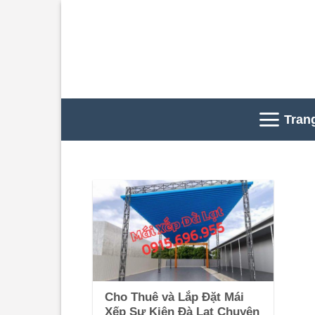
Skip
to
content
Tran
Cho Thuê và Lắp Đặt Mái
Xếp Sự Kiện Đà Lạt Chuyên