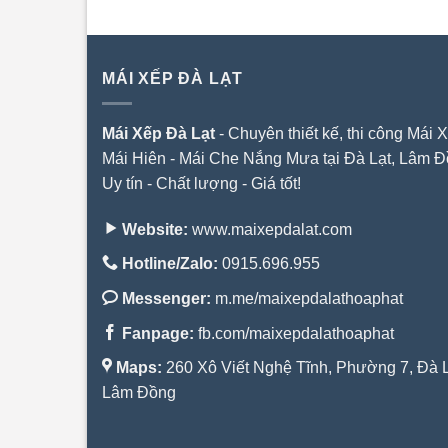
MÁI XẾP ĐÀ LẠT
Mái Xếp Đà Lạt
- Chuyên thiết kế, thi công Mái X
Mái Hiên - Mái Che Nắng Mưa tại Đà Lạt, Lâm Đ
Uy tín - Chất lượng - Giá tốt!
Website:
www.maixepdalat.com
Hotline/Zalo:
0915.696.955
Messenger:
m.me/maixepdalathoaphat
Fanpage:
fb.com/maixepdalathoaphat
Maps:
260 Xô Viết Nghệ Tĩnh, Phường 7, Đà L
Lâm Đồng