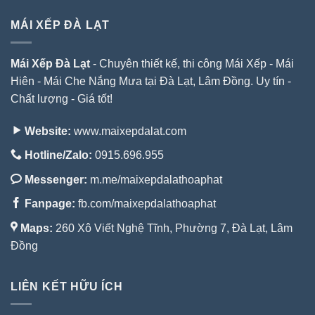
MÁI XẾP ĐÀ LẠT
Mái Xếp Đà Lạt
- Chuyên thiết kế, thi công Mái Xếp - Mái
Hiên - Mái Che Nắng Mưa tại Đà Lạt, Lâm Đồng. Uy tín -
Chất lượng - Giá tốt!
Website:
www.maixepdalat.com
Hotline/Zalo:
0915.696.955
Messenger:
m.me/maixepdalathoaphat
Fanpage:
fb.com/maixepdalathoaphat
Maps:
260 Xô Viết Nghệ Tĩnh, Phường 7, Đà Lạt, Lâm
Đồng
LIÊN KẾT HỮU ÍCH