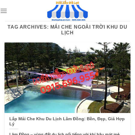
Skip
to
content
TAG ARCHIVES:
MÁI CHE NGOÀI TRỜI KHU DU
LỊCH
Lắp Mái Che Khu Du Lịch Lâm Đồng: Bền, Đẹp, Giá Hợp
Lý
Lâm Đồng – vùng đất du lịch nổi tiếng với khí hậu mát mẻ