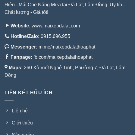
Hiên - Mái Che Nắng Mưa tại Đà Lạt, Lâm Đồng. Uy tín -
Chất lượng - Giá tốt!
Website:
www.maixepdalat.com
Hotline/Zalo:
0915.696.955
Messenger:
m.me/maixepdalathoaphat
Fanpage:
fb.com/maixepdalathoaphat
Maps:
260 Xô Viết Nghệ Tĩnh, Phường 7, Đà Lạt, Lâm
Đồng
LIÊN KẾT HỮU ÍCH
Liên hệ
Giới thiệu
Sản phẩm