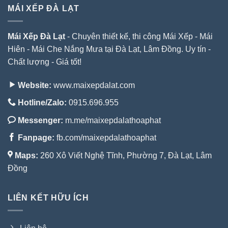
MÁI XẾP ĐÀ LẠT
Mái Xếp Đà Lạt
- Chuyên thiết kế, thi công Mái Xếp - Mái
Hiên - Mái Che Nắng Mưa tại Đà Lạt, Lâm Đồng. Uy tín -
Chất lượng - Giá tốt!
Website:
www.maixepdalat.com
Hotline/Zalo:
0915.696.955
Messenger:
m.me/maixepdalathoaphat
Fanpage:
fb.com/maixepdalathoaphat
Maps:
260 Xô Viết Nghệ Tĩnh, Phường 7, Đà Lạt, Lâm
Đồng
LIÊN KẾT HỮU ÍCH