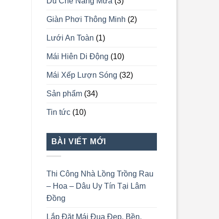
Dù Che Nắng Mưa
(3)
Giàn Phơi Thông Minh
(2)
Lưới An Toàn
(1)
Mái Hiên Di Động
(10)
Mái Xếp Lượn Sóng
(32)
Sản phẩm
(34)
Tin tức
(10)
BÀI VIẾT MỚI
Thi Công Nhà Lồng Trồng Rau
– Hoa – Dâu Uy Tín Tại Lâm
Đồng
Lắp Đặt Mái Đua Đẹp, Bền,