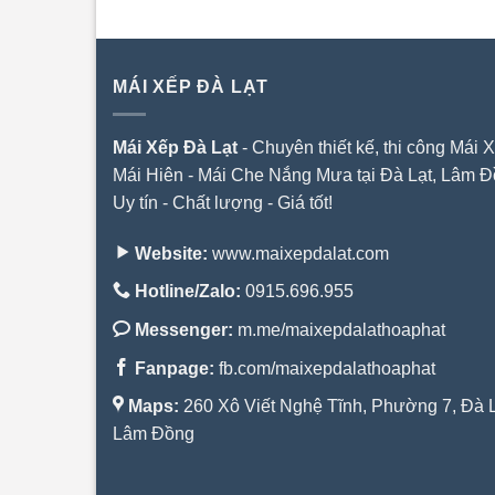
MÁI XẾP ĐÀ LẠT
Mái Xếp Đà Lạt
- Chuyên thiết kế, thi công Mái X
Mái Hiên - Mái Che Nắng Mưa tại Đà Lạt, Lâm Đ
Uy tín - Chất lượng - Giá tốt!
Website:
www.maixepdalat.com
Hotline/Zalo:
0915.696.955
Messenger:
m.me/maixepdalathoaphat
Fanpage:
fb.com/maixepdalathoaphat
Maps:
260 Xô Viết Nghệ Tĩnh, Phường 7, Đà L
Lâm Đồng