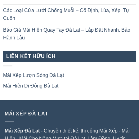
Các Loại Cửa Lưới Chống Muỗi – Cố Định, Lùa, Xếp, Tự
Cuốn
Báo Giá Mái Hiên Quay Tay Đà Lạt – Lắp Đặt Nhanh, Bảo
Hành Lâu
LIÊN KẾT HỮU ÍCH
Mái Xếp Lượn Sóng Đà Lạt
Mái Hiên Di Động Đà Lạt
MÁI XẾP ĐÀ LẠT
Mái Xếp Đà Lạt
- Chuyên thiết kế, thi công Mái Xếp - Mái
Hiên - Mái Che Nắng Mưa tại Đà Lạt, Lâm Đồng. Uy tín -