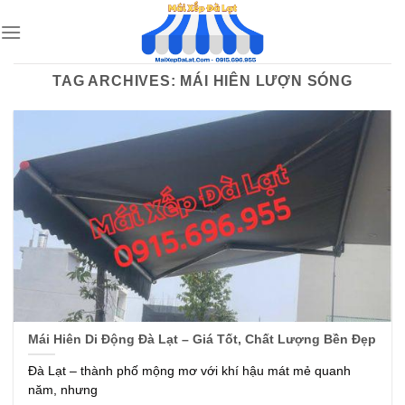
Skip
to
content
TAG ARCHIVES:
MÁI HIÊN LƯỢN SÓNG
Mái Hiên Di Động Đà Lạt – Giá Tốt, Chất Lượng Bền Đẹp
Đà Lạt – thành phố mộng mơ với khí hậu mát mẻ quanh
năm, nhưng