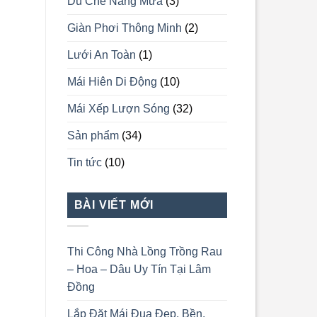
Dù Che Nắng Mưa
(3)
Giàn Phơi Thông Minh
(2)
Lưới An Toàn
(1)
Mái Hiên Di Động
(10)
Mái Xếp Lượn Sóng
(32)
Sản phẩm
(34)
Tin tức
(10)
BÀI VIẾT MỚI
Thi Công Nhà Lồng Trồng Rau
– Hoa – Dâu Uy Tín Tại Lâm
Đồng
Lắp Đặt Mái Đua Đẹp, Bền,