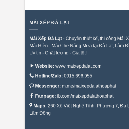
MÁI XẾP ĐÀ LẠT
Mái Xếp Đà Lạt
- Chuyên thiết kế, thi công Mái X
Mái Hiên - Mái Che Nắng Mưa tại Đà Lạt, Lâm Đ
Uy tín - Chất lượng - Giá tốt!
Website:
www.maixepdalat.com
Hotline/Zalo:
0915.696.955
Messenger:
m.me/maixepdalathoaphat
Fanpage:
fb.com/maixepdalathoaphat
Maps:
260 Xô Viết Nghệ Tĩnh, Phường 7, Đà L
Lâm Đồng