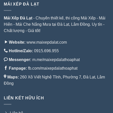
MÁI XẾP ĐÀ LẠT
Mái Xếp Đà Lạt
- Chuyên thiết kế, thi công Mái Xếp - Mái
Hiên - Mái Che Nắng Mưa tại Đà Lạt, Lâm Đồng. Uy tín -
Chất lượng - Giá tốt!
Website:
www.maixepdalat.com
Hotline/Zalo:
0915.696.955
Messenger:
m.me/maixepdalathoaphat
Fanpage:
fb.com/maixepdalathoaphat
Maps:
260 Xô Viết Nghệ Tĩnh, Phường 7, Đà Lạt, Lâm
Đồng
LIÊN KẾT HỮU ÍCH