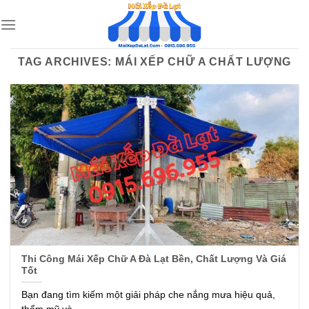
Skip
to
content
TAG ARCHIVES:
MÁI XẾP CHỮ A CHẤT LƯỢNG
Thi Công Mái Xếp Chữ A Đà Lạt Bền, Chất Lượng Và Giá
Tốt
Bạn đang tìm kiếm một giải pháp che nắng mưa hiệu quả,