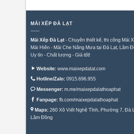
MÁI XẾP ĐÀ LẠT
Mái Xếp Đà Lạt
- Chuyên thiết kế, thi công Mái X
Mái Hiên - Mái Che Nắng Mưa tại Đà Lạt, Lâm Đ
Uy tín - Chất lượng - Giá tốt!
Website:
www.maixepdalat.com
Hotline/Zalo:
0915.696.955
Messenger:
m.me/maixepdalathoaphat
Fanpage:
fb.com/maixepdalathoaphat
Maps:
260 Xô Viết Nghệ Tĩnh, Phường 7, Đà L
Lâm Đồng