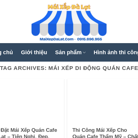
g chủ
Giới thiệu
Sản phẩm
Hình ảnh thi côn
TAG ARCHIVES:
MÁI XẾP DI ĐỘNG QUÁN CAF
 Đặt Mái Xếp Quán Cafe
Thi Công Mái Xếp Cho
Lạt – Tiện Nghi, Đẹp,
Quán Cafe Thẩm Mỹ – Chấ