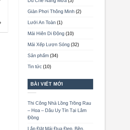
Dù Che Nắng Mưa
(3)
Giàn Phơi Thông Minh
(2)
Lưới An Toàn
(1)
e
Mái Hiên Di Động
(10)
Mái Xếp Lượn Sóng
(32)
Sản phẩm
(34)
Tin tức
(10)
BÀI VIẾT MỚI
Thi Công Nhà Lồng Trồng Rau
– Hoa – Dâu Uy Tín Tại Lâm
Đồng
Lắp Đặt Mái Đua Đẹp, Bền,