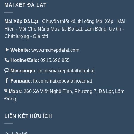
MÁI XẾP ĐÀ LẠT
Mái Xếp Đà Lạt
- Chuyên thiết kế, thi công Mái Xếp - Mái
Hiên - Mái Che Nắng Mưa tại Đà Lạt, Lâm Đồng. Uy tín -
Chất lượng - Giá tốt!
Website:
www.maixepdalat.com
Hotline/Zalo:
0915.696.955
Messenger:
m.me/maixepdalathoaphat
Fanpage:
fb.com/maixepdalathoaphat
Maps:
260 Xô Viết Nghệ Tĩnh, Phường 7, Đà Lạt, Lâm
Đồng
LIÊN KẾT HỮU ÍCH