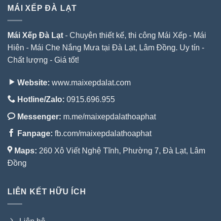
MÁI XẾP ĐÀ LẠT
Mái Xếp Đà Lạt
- Chuyên thiết kế, thi công Mái Xếp - Mái
Hiên - Mái Che Nắng Mưa tại Đà Lạt, Lâm Đồng. Uy tín -
Chất lượng - Giá tốt!
Website:
www.maixepdalat.com
Hotline/Zalo:
0915.696.955
Messenger:
m.me/maixepdalathoaphat
Fanpage:
fb.com/maixepdalathoaphat
Maps:
260 Xô Viết Nghệ Tĩnh, Phường 7, Đà Lạt, Lâm
Đồng
LIÊN KẾT HỮU ÍCH