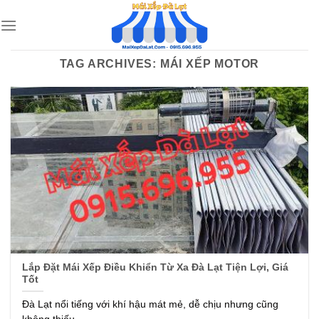
Skip
to
content
TAG ARCHIVES:
MÁI XẾP MOTOR
Lắp Đặt Mái Xếp Điều Khiển Từ Xa Đà Lạt Tiện Lợi, Giá
Tốt
Đà Lạt nổi tiếng với khí hậu mát mẻ, dễ chịu nhưng cũng