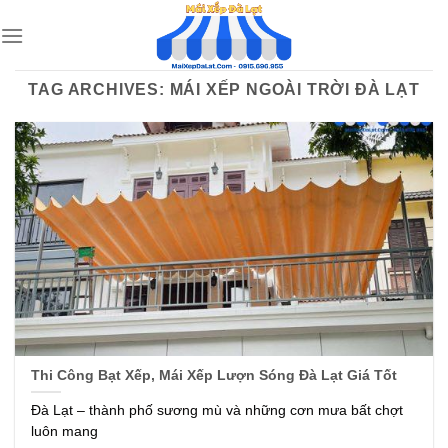
Skip
to
content
TAG ARCHIVES:
MÁI XẾP NGOÀI TRỜI ĐÀ LẠT
Thi Công Bạt Xếp, Mái Xếp Lượn Sóng Đà Lạt Giá Tốt
Đà Lạt – thành phố sương mù và những cơn mưa bất chợt
luôn mang