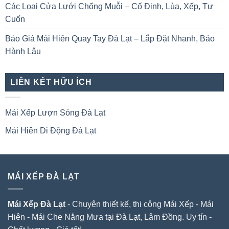
Các Loại Cửa Lưới Chống Muỗi – Cố Định, Lùa, Xếp, Tự
Cuốn
Báo Giá Mái Hiên Quay Tay Đà Lạt – Lắp Đặt Nhanh, Bảo
Hành Lâu
LIÊN KẾT HỮU ÍCH
Mái Xếp Lượn Sóng Đà Lạt
Mái Hiên Di Động Đà Lạt
MÁI XẾP ĐÀ LẠT
Mái Xếp Đà Lạt
- Chuyên thiết kế, thi công Mái Xếp - Mái
Hiên - Mái Che Nắng Mưa tại Đà Lạt, Lâm Đồng. Uy tín -