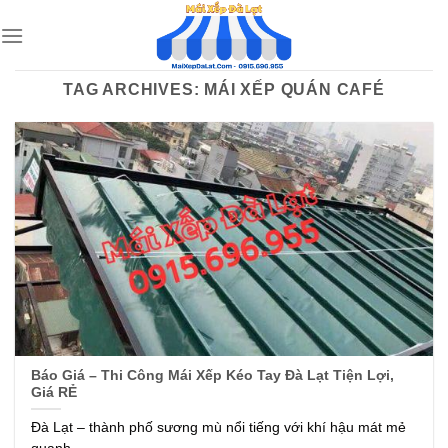
Skip
to
content
TAG ARCHIVES:
MÁI XẾP QUÁN CAFÉ
Báo Giá – Thi Công Mái Xếp Kéo Tay Đà Lạt Tiện Lợi,
Giá RẺ
Đà Lạt – thành phố sương mù nổi tiếng với khí hậu mát mẻ