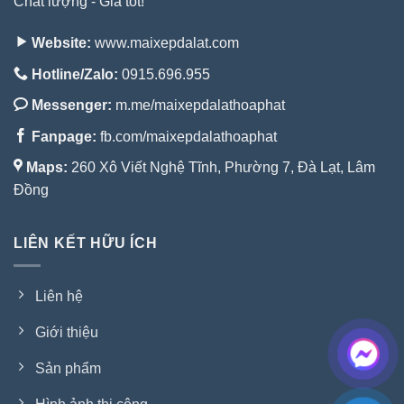
Chất lượng - Giá tốt!
Website:
www.maixepdalat.com
Hotline/Zalo:
0915.696.955
Messenger:
m.me/maixepdalathoaphat
Fanpage:
fb.com/maixepdalathoaphat
Maps:
260 Xô Viết Nghệ Tĩnh, Phường 7, Đà Lạt, Lâm
Đồng
LIÊN KẾT HỮU ÍCH
Liên hệ
Giới thiệu
Sản phẩm