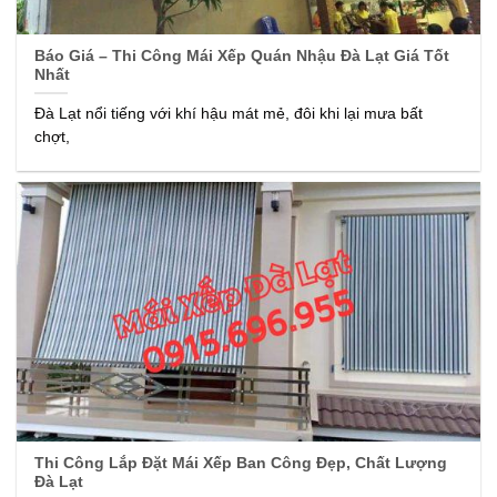
Báo Giá – Thi Công Mái Xếp Quán Nhậu Đà Lạt Giá Tốt
Nhất
Đà Lạt nổi tiếng với khí hậu mát mẻ, đôi khi lại mưa bất
chợt,
Thi Công Lắp Đặt Mái Xếp Ban Công Đẹp, Chất Lượng
Đà Lạt