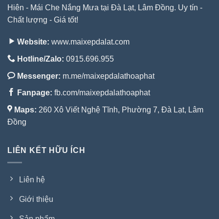
Hiên - Mái Che Nắng Mưa tại Đà Lạt, Lâm Đồng. Uy tín -
Chất lượng - Giá tốt!
Website:
www.maixepdalat.com
Hotline/Zalo:
0915.696.955
Messenger:
m.me/maixepdalathoaphat
Fanpage:
fb.com/maixepdalathoaphat
Maps:
260 Xô Viết Nghệ Tĩnh, Phường 7, Đà Lạt, Lâm
Đồng
LIÊN KẾT HỮU ÍCH
Liên hệ
Giới thiệu
Sản phẩm