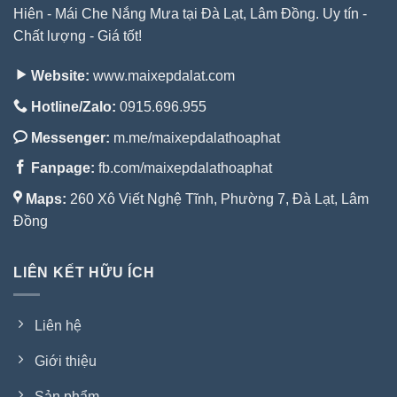
Hiên - Mái Che Nắng Mưa tại Đà Lạt, Lâm Đồng. Uy tín -
Chất lượng - Giá tốt!
Website:
www.maixepdalat.com
Hotline/Zalo:
0915.696.955
Messenger:
m.me/maixepdalathoaphat
Fanpage:
fb.com/maixepdalathoaphat
Maps:
260 Xô Viết Nghệ Tĩnh, Phường 7, Đà Lạt, Lâm
Đồng
LIÊN KẾT HỮU ÍCH
Liên hệ
Giới thiệu
Sản phẩm