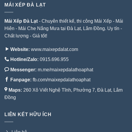
MÁI XẾP ĐÀ LẠT
Mái Xếp Đà Lạt
- Chuyên thiết kế, thi công Mái Xếp - Mái
Hiên - Mái Che Nắng Mưa tại Đà Lạt, Lâm Đồng. Uy tín -
Chất lượng - Giá tốt!
Website:
www.maixepdalat.com
Hotline/Zalo:
0915.696.955
Messenger:
m.me/maixepdalathoaphat
Fanpage:
fb.com/maixepdalathoaphat
Maps:
260 Xô Viết Nghệ Tĩnh, Phường 7, Đà Lạt, Lâm
Đồng
LIÊN KẾT HỮU ÍCH