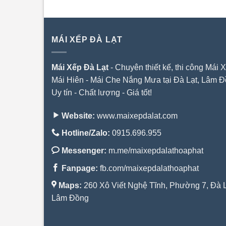
MÁI XẾP ĐÀ LẠT
Mái Xếp Đà Lạt
- Chuyên thiết kế, thi công Mái X
Mái Hiên - Mái Che Nắng Mưa tại Đà Lạt, Lâm Đ
Uy tín - Chất lượng - Giá tốt!
Website:
www.maixepdalat.com
Hotline/Zalo:
0915.696.955
Messenger:
m.me/maixepdalathoaphat
Fanpage:
fb.com/maixepdalathoaphat
Maps:
260 Xô Viết Nghệ Tĩnh, Phường 7, Đà L
Lâm Đồng