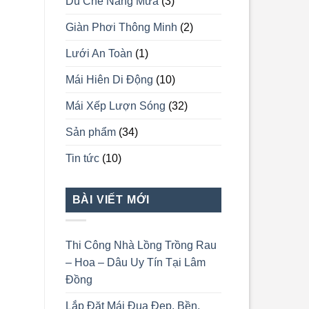
Dù Che Nắng Mưa
(3)
Giàn Phơi Thông Minh
(2)
Lưới An Toàn
(1)
Mái Hiên Di Động
(10)
Mái Xếp Lượn Sóng
(32)
Sản phẩm
(34)
Tin tức
(10)
BÀI VIẾT MỚI
Thi Công Nhà Lồng Trồng Rau
– Hoa – Dâu Uy Tín Tại Lâm
Đồng
Lắp Đặt Mái Đua Đẹp, Bền,