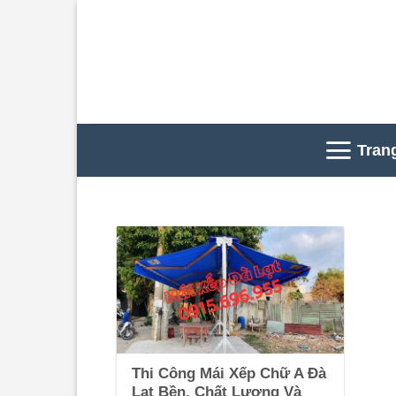
Skip
to
content
Tran
Thi Công Mái Xếp Chữ A Đà
Lạt Bền, Chất Lượng Và