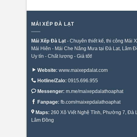
MÁI XẾP ĐÀ LẠT
Mái Xếp Đà Lạt
- Chuyên thiết kế, thi công Mái X
Mái Hiên - Mái Che Nắng Mưa tại Đà Lạt, Lâm Đ
Uy tín - Chất lượng - Giá tốt!
Website:
www.maixepdalat.com
Hotline/Zalo:
0915.696.955
Messenger:
m.me/maixepdalathoaphat
Fanpage:
fb.com/maixepdalathoaphat
Maps:
260 Xô Viết Nghệ Tĩnh, Phường 7, Đà L
Lâm Đồng