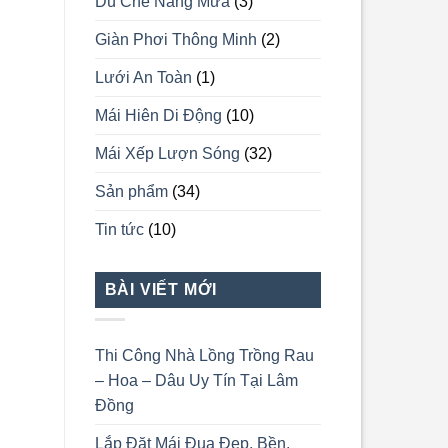
Dù Che Nắng Mưa
(3)
Giàn Phơi Thông Minh
(2)
Lưới An Toàn
(1)
Mái Hiên Di Động
(10)
Mái Xếp Lượn Sóng
(32)
Sản phẩm
(34)
Tin tức
(10)
BÀI VIẾT MỚI
Thi Công Nhà Lồng Trồng Rau
– Hoa – Dâu Uy Tín Tại Lâm
Đồng
Lắp Đặt Mái Đua Đẹp, Bền,