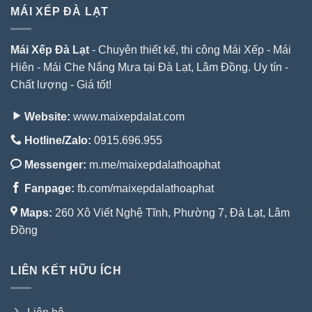
MÁI XẾP ĐÀ LẠT
Mái Xếp Đà Lạt
- Chuyên thiết kế, thi công Mái Xếp - Mái
Hiên - Mái Che Nắng Mưa tại Đà Lạt, Lâm Đồng. Uy tín -
Chất lượng - Giá tốt!
Website:
www.maixepdalat.com
Hotline/Zalo:
0915.696.955
Messenger:
m.me/maixepdalathoaphat
Fanpage:
fb.com/maixepdalathoaphat
Maps:
260 Xô Viết Nghệ Tĩnh, Phường 7, Đà Lạt, Lâm
Đồng
LIÊN KẾT HỮU ÍCH