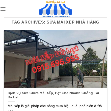
Skip
to
content
TAG ARCHIVES:
SỬA MÁI XẾP NHÀ HÀNG
Dịch Vụ Sửa Chữa Mái Xếp, Bạt Che Nhanh Chóng Tại
Đà Lạt
Mái xếp là giải pháp che nắng mưa hiệu quả, phổ biến ở Đà