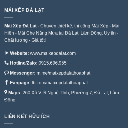
MÁI XẾP ĐÀ LẠT
Mái Xếp Đà Lạt
- Chuyên thiết kế, thi công Mái Xếp - Mái
Hiên - Mái Che Nắng Mưa tại Đà Lạt, Lâm Đồng. Uy tín -
Chất lượng - Giá tốt!
Website:
www.maixepdalat.com
Hotline/Zalo:
0915.696.955
Messenger:
m.me/maixepdalathoaphat
Fanpage:
fb.com/maixepdalathoaphat
Maps:
260 Xô Viết Nghệ Tĩnh, Phường 7, Đà Lạt, Lâm
Đồng
LIÊN KẾT HỮU ÍCH