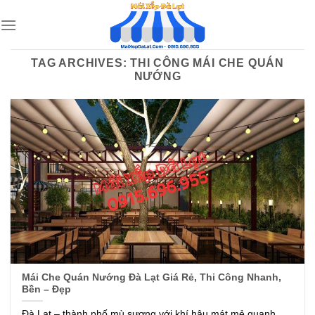
Skip
to
content
TAG ARCHIVES:
THI CÔNG MÁI CHE QUÁN
NƯỚNG
Mái Che Quán Nướng Đà Lạt Giá Rẻ, Thi Công Nhanh,
Bền – Đẹp
Đà Lạt – thành phố mù sương với khí hậu mát mẻ quanh