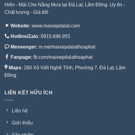
Hiên - Mái Che Nắng Mưa tại Đà Lạt, Lâm Đồng. Uy tín -
Chất lượng - Giá tốt!
Website:
www.maixepdalat.com
Hotline/Zalo:
0915.696.955
Messenger:
m.me/maixepdalathoaphat
Fanpage:
fb.com/maixepdalathoaphat
Maps:
260 Xô Viết Nghệ Tĩnh, Phường 7, Đà Lạt, Lâm
Đồng
LIÊN KẾT HỮU ÍCH
Liên hệ
Giới thiệu
Sản phẩm